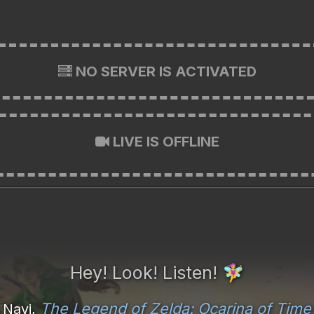
NO SERVER IS ACTIVATED
LIVE IS OFFLINE
Hey! Look! Listen!
🧚‍♀️
The Legend of Zelda: Ocarina of Time
Navi,