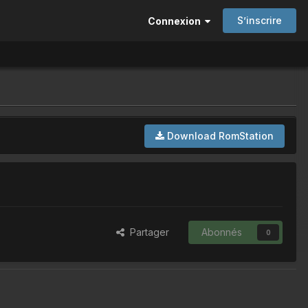
S’inscrire
Connexion
Download RomStation
Partager
Abonnés
0