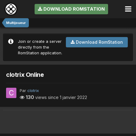
DOWNLOAD ROMSTATION
Multijoueur
Join or create a server
Download RomStation
directly from the
RomStation application.
clotrix Online
Par
clotrix
130
views since
1 janvier 2022