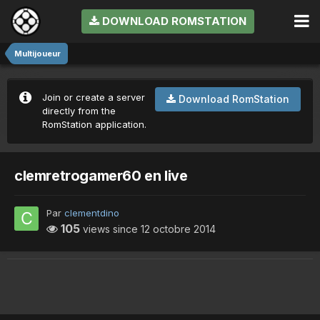
DOWNLOAD ROMSTATION
Multijoueur
Join or create a server
Download RomStation
directly from the
RomStation application.
clemretrogamer60 en live
Par
clementdino
105
views since
12 octobre 2014