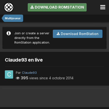
DOWNLOAD ROMSTATION
Multijoueur
Join or create a server
Download RomStation
directly from the
RomStation application.
Claude93 en live
Par
Claude93
395
views since
4 octobre 2014