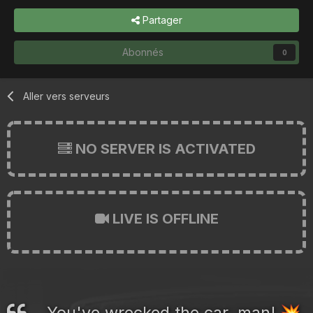
Partager
Abonnés
0
Aller vers serveurs
NO SERVER IS ACTIVATED
LIVE IS OFFLINE
You've wrecked the car, man!
💥