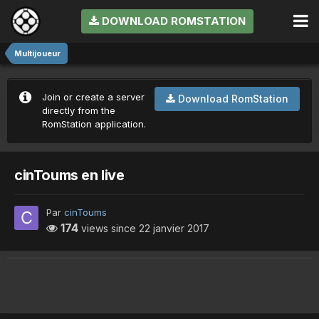
DOWNLOAD ROMSTATION
Multijoueur
Join or create a server
Download RomStation
directly from the
RomStation application.
cinToums en live
Par
cinToums
174
views since
22 janvier 2017