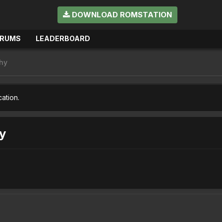
DOWNLOAD ROMSTATION
ORUMS
LEADERBOARD
hy
cation.
y