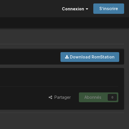
S’inscrire
Connexion
Download RomStation
Partager
Abonnés
0