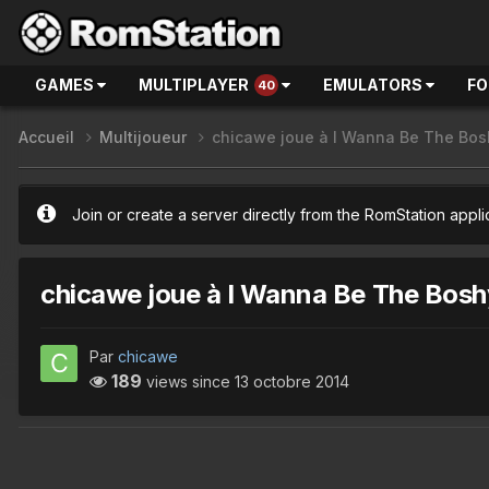
GAMES
MULTIPLAYER
EMULATORS
F
40
Accueil
Multijoueur
chicawe joue à I Wanna Be The Bos
Join or create a server directly from the RomStation appli
chicawe joue à I Wanna Be The Bosh
Par
chicawe
189
views since
13 octobre 2014