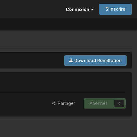
S’inscrire
Connexion
Download RomStation
Partager
Abonnés
0