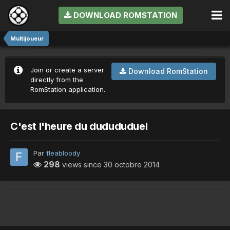
DOWNLOAD ROMSTATION
Multijoueur
Join or create a server
Download RomStation
directly from the
RomStation application.
C'est l'heure du dudududuel
Par
fleabloody
298
views since
30 octobre 2014