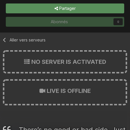
Partager
Abonnés
0
Aller vers serveurs
NO SERVER IS ACTIVATED
LIVE IS OFFLINE
There’s no good or bad side. Just