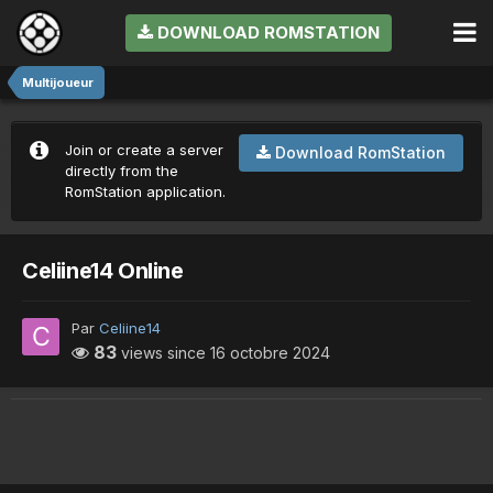
DOWNLOAD ROMSTATION
Multijoueur
Join or create a server
Download RomStation
directly from the
RomStation application.
Celiine14 Online
Par
Celiine14
83
views since
16 octobre 2024