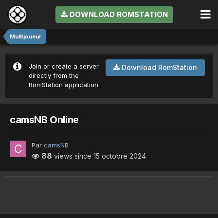
DOWNLOAD ROMSTATION
Multijoueur
Join or create a server
Download RomStation
directly from the
RomStation application.
camsNB Online
Par
camsNB
88
views since
15 octobre 2024