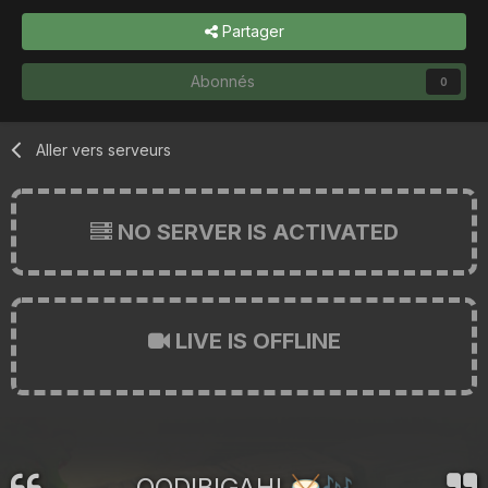
Partager
Abonnés
0
Aller vers serveurs
NO SERVER IS ACTIVATED
LIVE IS OFFLINE
OODIBIGAH!
🥁
🎶