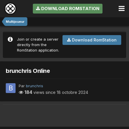
DOWNLOAD ROMSTATION
Multijoueur
Join or create a server
Download RomStation
directly from the
RomStation application.
brunchris Online
Par
brunchris
184
views since
18 octobre 2024