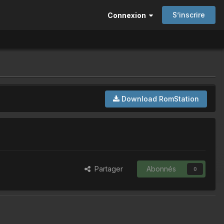
S’inscrire
Connexion
Download RomStation
Partager
Abonnés
0