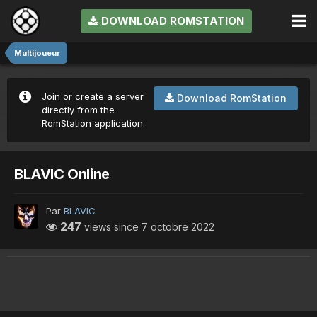
DOWNLOAD ROMSTATION
Multijoueur
Join or create a server
Download RomStation
directly from the
RomStation application.
BLAVIC Online
Par
BLAVIC
247
views since
7 octobre 2022