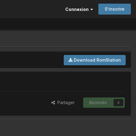
S’inscrire
Connexion
Download RomStation
Partager
Abonnés
0