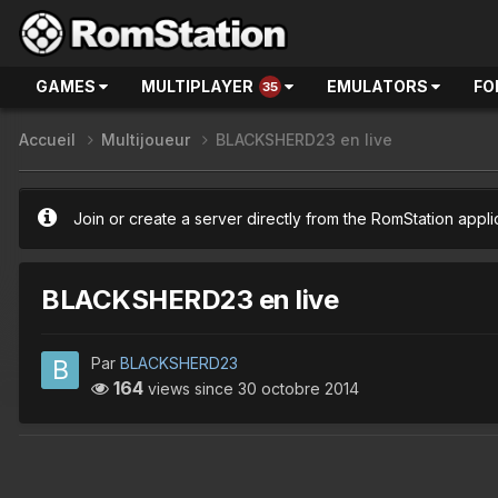
GAMES
MULTIPLAYER
EMULATORS
FO
35
Accueil
Multijoueur
BLACKSHERD23 en live
Join or create a server directly from the RomStation appli
BLACKSHERD23 en live
Par
BLACKSHERD23
164
views since
30 octobre 2014