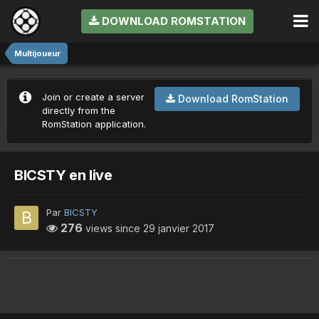
DOWNLOAD ROMSTATION
Multijoueur
Join or create a server
Download RomStation
directly from the
RomStation application.
BICSTY en live
Par
BICSTY
276
views since
29 janvier 2017