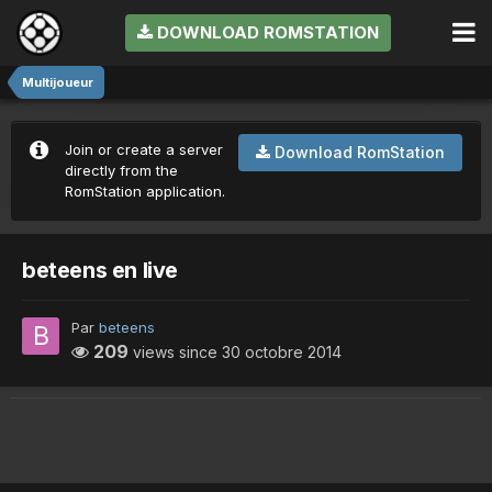
DOWNLOAD ROMSTATION
Multijoueur
Join or create a server
Download RomStation
directly from the
RomStation application.
beteens en live
Par
beteens
209
views since
30 octobre 2014