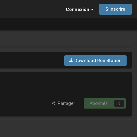
S’inscrire
Connexion
Download RomStation
Partager
Abonnés
0