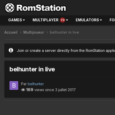
GAMES
MULTIPLAYER
EMULATORS
FO
73
Accueil
Multijoueur
belhunter in live
Join or create a server directly from the RomStation appli
belhunter in live
Par
belhunter
169
views since
3 juillet 2017