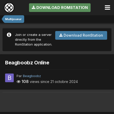
DOWNLOAD ROMSTATION
Multijoueur
Join or create a server
Download RomStation
directly from the
RomStation application.
Beagboobz Online
Par
Beagboobz
108
views since
21 octobre 2024