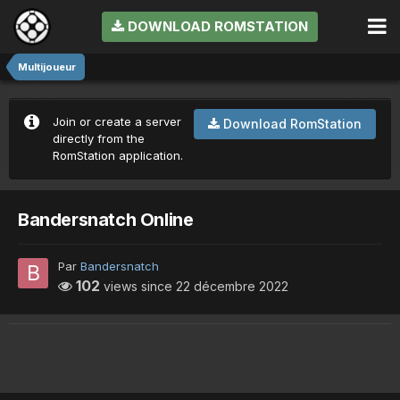
DOWNLOAD ROMSTATION
Multijoueur
Join or create a server
Download RomStation
directly from the
RomStation application.
Bandersnatch Online
Par
Bandersnatch
102
views since
22 décembre 2022