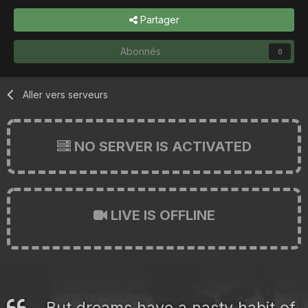
Partager
Abonnés
0
Aller vers serveurs
NO SERVER IS ACTIVATED
LIVE IS OFFLINE
But dreams have a nasty habit of