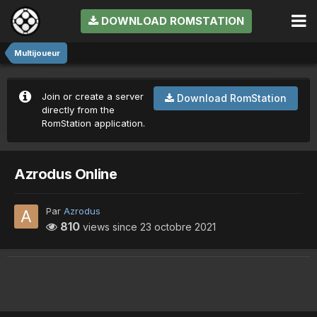
DOWNLOAD ROMSTATION
Multijoueur
Join or create a server
Download RomStation
directly from the
RomStation application.
Azrodus Online
Par
Azrodus
810
views since
23 octobre 2021