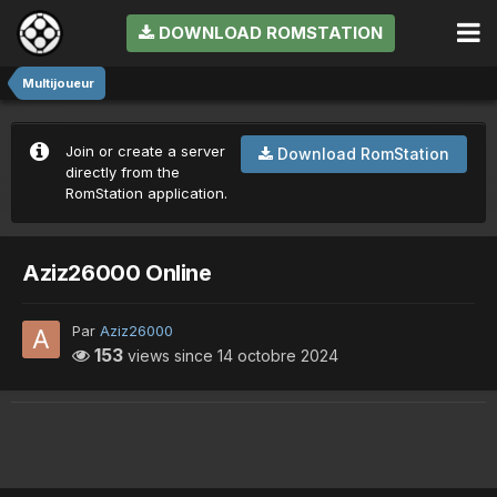
DOWNLOAD ROMSTATION
Multijoueur
Join or create a server
Download RomStation
directly from the
RomStation application.
Aziz26000 Online
Par
Aziz26000
153
views since
14 octobre 2024