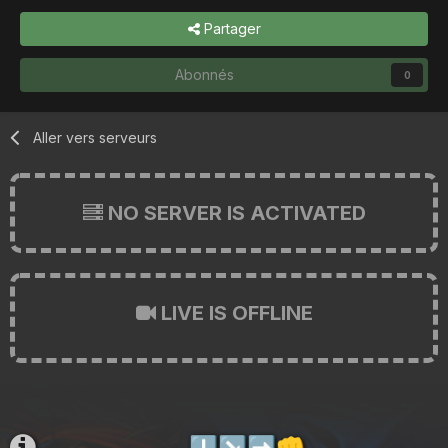
Partager
Abonnés
0
Aller vers serveurs
NO SERVER IS ACTIVATED
LIVE IS OFFLINE
⬇️
↘️
➡️
👊