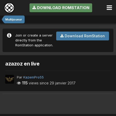
DOWNLOAD ROMSTATION
Multijoueur
Join or create a server
Download RomStation
directly from the
RomStation application.
azazoz en live
Par
KazemPro55
115
views since
29 janvier 2017