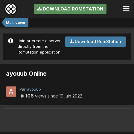
DOWNLOAD ROMSTATION
Multijoueur
Join or create a server
Download RomStation
directly from the
RomStation application.
ayouub Online
Par
ayouub
106
views since
19 juin 2022