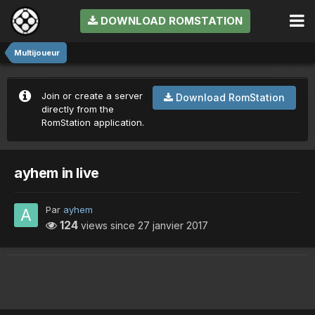
DOWNLOAD ROMSTATION
Multijoueur
Join or create a server
Download RomStation
directly from the
RomStation application.
ayhem in live
Par
ayhem
124
views since
27 janvier 2017