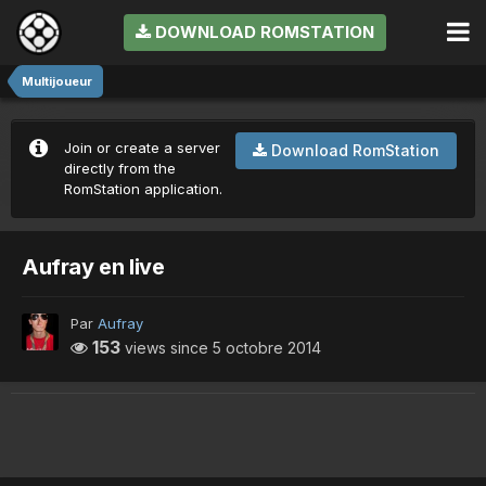
DOWNLOAD ROMSTATION
Multijoueur
Join or create a server
Download RomStation
directly from the
RomStation application.
Aufray en live
Par
Aufray
153
views since
5 octobre 2014