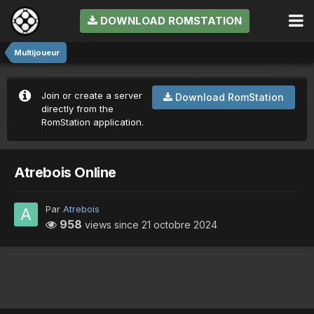
DOWNLOAD ROMSTATION
Multijoueur
Join or create a server
Download RomStation
directly from the
RomStation application.
Atrebois Online
Par
Atrebois
958
views since
21 octobre 2024