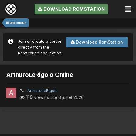
DOWNLOAD ROMSTATION
Multijoueur
Join or create a server
Download RomStation
directly from the
RomStation application.
ArthuroLeRigolo Online
Par
ArthuroLeRigolo
110
views since
3 juillet 2020