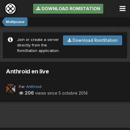
DOWNLOAD ROMSTATION
Multijoueur
Join or create a server
Download RomStation
directly from the
RomStation application.
Anthroid en live
Par
Anthroid
206
views since
5 octobre 2014