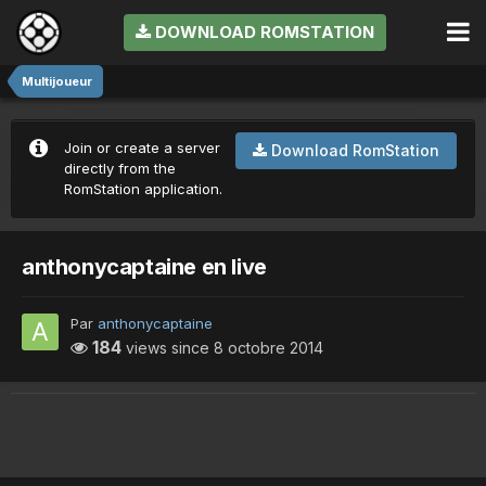
DOWNLOAD ROMSTATION
Multijoueur
Join or create a server
Download RomStation
directly from the
RomStation application.
anthonycaptaine en live
Par
anthonycaptaine
184
views since
8 octobre 2014