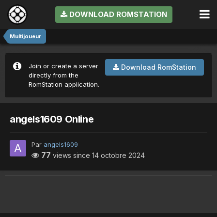
DOWNLOAD ROMSTATION
Multijoueur
Join or create a server
Download RomStation
directly from the
RomStation application.
angels1609 Online
Par
angels1609
77
views since
14 octobre 2024