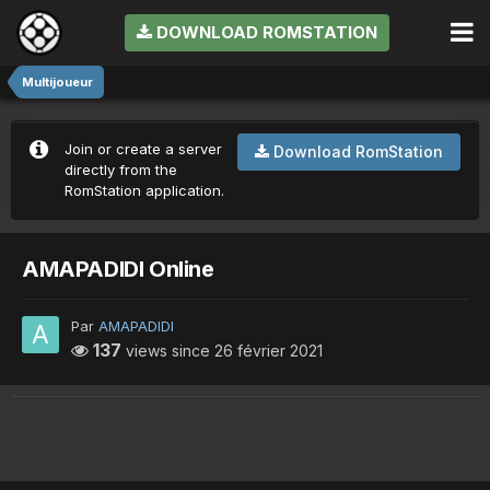
DOWNLOAD ROMSTATION
Multijoueur
Join or create a server
Download RomStation
directly from the
RomStation application.
AMAPADIDI Online
Par
AMAPADIDI
137
views since
26 février 2021