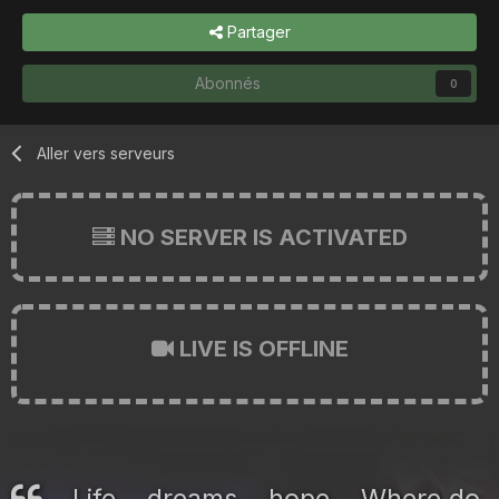
Partager
Abonnés
0
Aller vers serveurs
NO SERVER IS ACTIVATED
LIVE IS OFFLINE
Life... dreams... hope... Where do