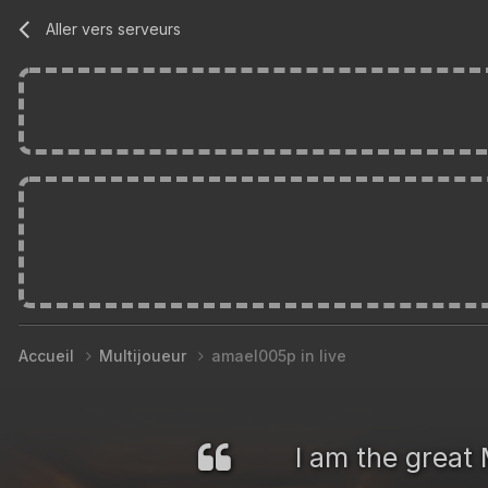
Aller vers serveurs
Accueil
Multijoueur
amael005p in live
I am the great