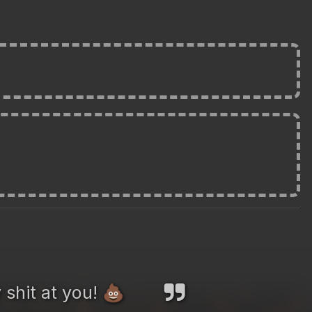
 shit at you!
💩