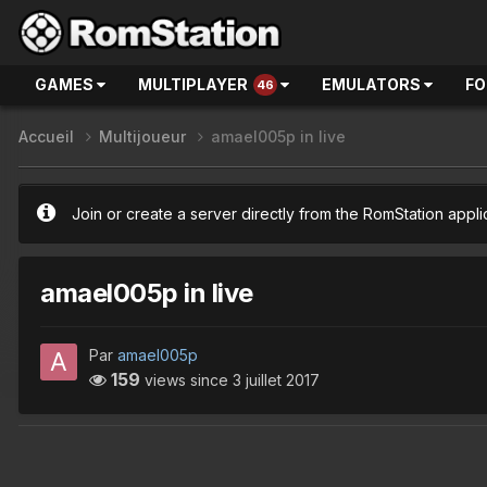
GAMES
MULTIPLAYER
EMULATORS
F
46
Accueil
Multijoueur
amael005p in live
Join or create a server directly from the RomStation appli
amael005p in live
Par
amael005p
159
views since
3 juillet 2017