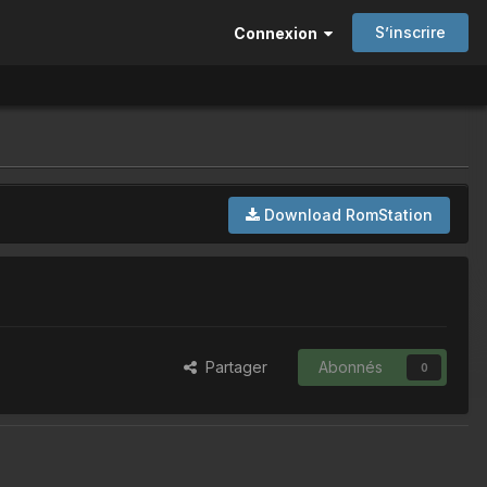
S’inscrire
Connexion
Download RomStation
Partager
Abonnés
0