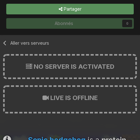
Partager
Abonnés
0
Aller vers serveurs
NO SERVER IS ACTIVATED
LIVE IS OFFLINE
Sonic hedgehog
is a
protein