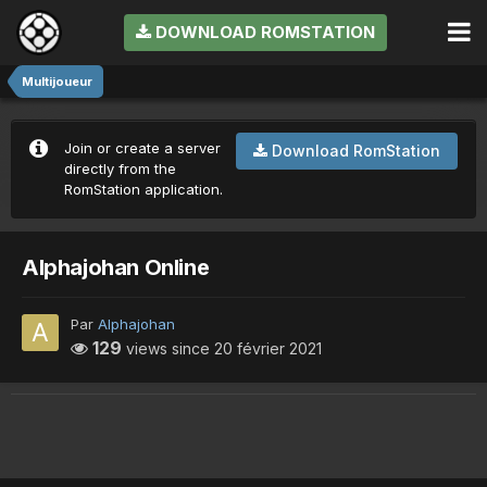
DOWNLOAD ROMSTATION
Multijoueur
Join or create a server
Download RomStation
directly from the
RomStation application.
Alphajohan Online
Par
Alphajohan
129
views since
20 février 2021