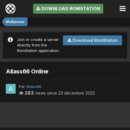
DOWNLOAD ROMSTATION
Multijoueur
Join or create a server
Download RomStation
directly from the
RomStation application.
Aliass66 Online
Par
Aliass66
283
views since
23 décembre 2022