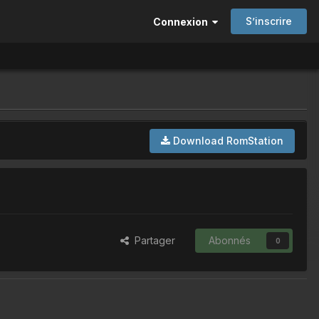
S’inscrire
Connexion
Download RomStation
Partager
Abonnés
0