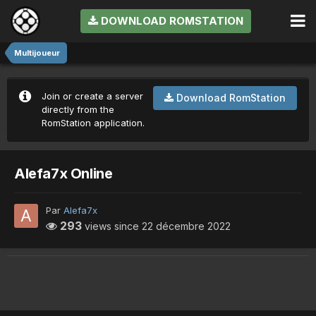
DOWNLOAD ROMSTATION
Multijoueur
Join or create a server
Download RomStation
directly from the
RomStation application.
Alefa7x Online
Par
Alefa7x
293
views since
22 décembre 2022