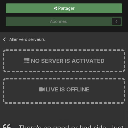
Partager
Abonnés
0
Aller vers serveurs
NO SERVER IS ACTIVATED
LIVE IS OFFLINE
There’s no good or bad side. Just