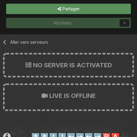
Partager
Abonnés
0
Aller vers serveurs
NO SERVER IS ACTIVATED
LIVE IS OFFLINE
⬆️
⬆️
⬇️
⬇️
⬅️
➡️
⬅️
➡️
🅱️
🅰️