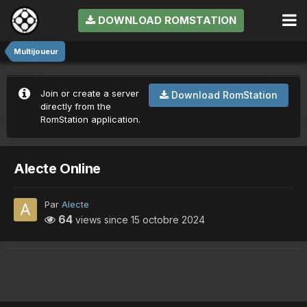
DOWNLOAD ROMSTATION
Multijoueur
Join or create a server
Download RomStation
directly from the
RomStation application.
Alecte Online
Par
Alecte
64
views since
15 octobre 2024