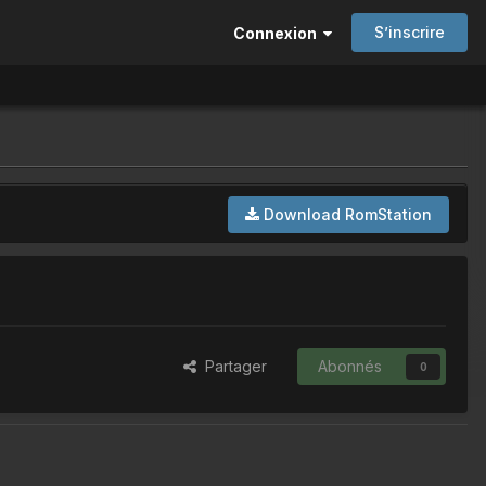
S’inscrire
Connexion
Download RomStation
Partager
Abonnés
0