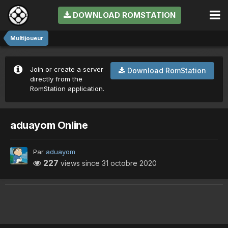
DOWNLOAD ROMSTATION
Multijoueur
Join or create a server
Download RomStation
directly from the
RomStation application.
aduayom Online
Par
aduayom
227
views since
31 octobre 2020