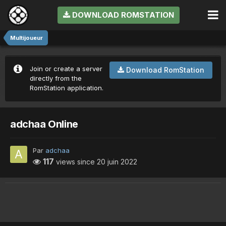
DOWNLOAD ROMSTATION
Multijoueur
Join or create a server
Download RomStation
directly from the
RomStation application.
adchaa Online
Par
adchaa
117
views since
20 juin 2022