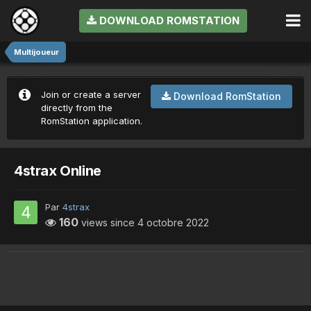
DOWNLOAD ROMSTATION
Multijoueur
Join or create a server
Download RomStation
directly from the
RomStation application.
4strax Online
Par
4strax
160
views since
4 octobre 2022