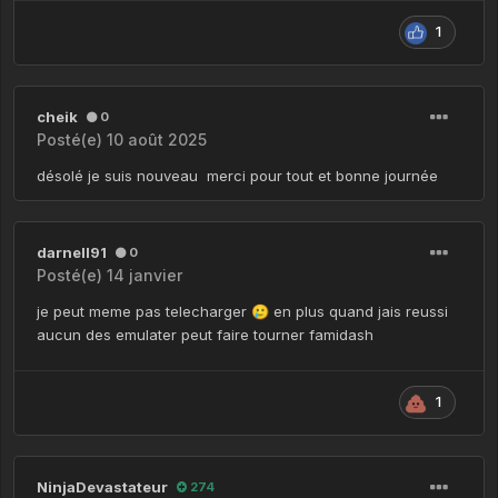
1
cheik
0
Posté(e)
10 août 2025
désolé je suis nouveau merci pour tout et bonne journée
darnell91
0
Posté(e)
14 janvier
je peut meme pas telecharger
en plus quand jais reussi
🥲
aucun des emulater peut faire tourner famidash
1
NinjaDevastateur
274