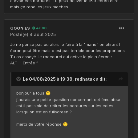
d'avoir ces bordures. Tu peux activer le 16:9 écran étiré
mais ça rend les jeux moches.
GOONIES
4 680
Posté(e)
4 août 2025
Je ne pense pas ou alors le faire à la "mano" en étirant l
écran peut être mais c est pas terrible pour les proportions
Tu as essayé le raccourci qui active le plein écran
:
ALT + Entrée ?
Le 04/08/2025 à 19:38,
redhatak
a dit :
bonjour a tous
🙂
j'aurais une petite question concernant cet émulateur
est il possible de retirer les bordures sur les cotés
lorsqu'on est en fullscreen ?
merci de votre réponse
🙂