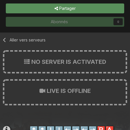
Partager
Abonnés
0
Aller vers serveurs
NO SERVER IS ACTIVATED
LIVE IS OFFLINE
⬆️
⬆️
⬇️
⬇️
⬅️
➡️
⬅️
➡️
🅱️
🅰️