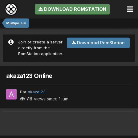
DOWNLOAD ROMSTATION
Multijoueur
Join or create a server
Download RomStation
directly from the
RomStation application.
akaza123 Online
Par
akaza123
79
views since
1 juin